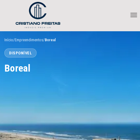
Início
/
Empreendimentos
/
Boreal
DISPONÍVEL
Boreal