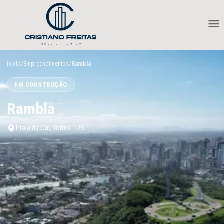
Início
/
Empreendimentos
/
Rambla
EM CONSTRUÇÃO
Rambla
Praia da Cal, Torres - RS