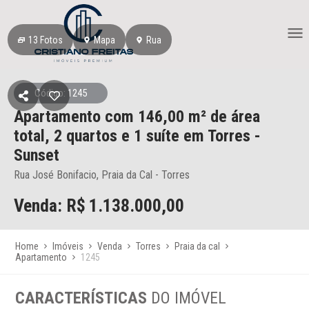
13
Fotos
Mapa
Rua
Código: 1245
Apartamento
com 146,00 m² de área
total,
2 quartos e 1 suíte
em Torres
-
Sunset
Rua José Bonifacio, Praia da Cal - Torres
Venda: R$
1.138.000,00
Home
Imóveis
Venda
Torres
Praia da cal
Apartamento
1245
CARACTERÍSTICAS
DO IMÓVEL