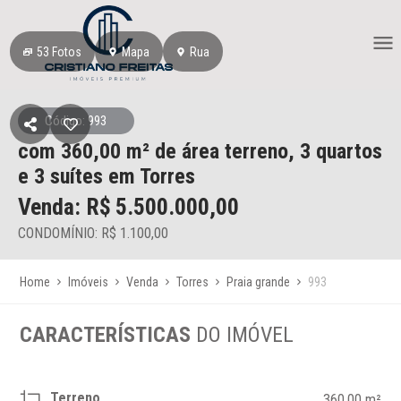
53
Fotos
Mapa
Rua
Código: 993
com 360,00 m² de área terreno,
3 quartos
e 3 suítes
em Torres
Venda: R$
5.500.000,00
CONDOMÍNIO: R$ 1.100,00
Home
Imóveis
Venda
Torres
Praia grande
993
CARACTERÍSTICAS
DO IMÓVEL
Terreno
360,00 m²