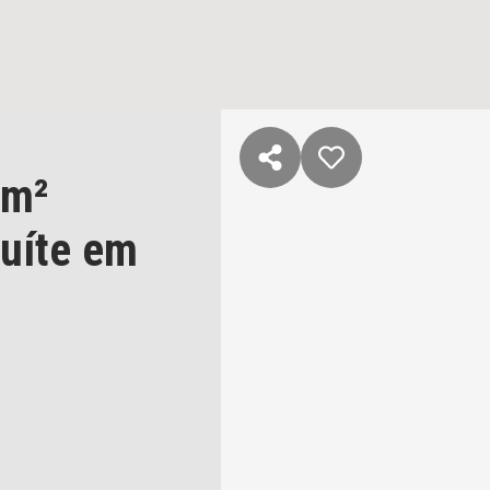
 m²
suíte
em