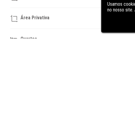
Usamos cookie
no nosso site
Área Privativa
Quartos
Banheiros
Vagas
DESCRIÇÃO
DO IMÓVEL
Aproveite a oportunidade de adquirir este encantador aparta
dormitórios, este imóvel é ideal para quem busca confort
imobiliária Cristiano Freitas, oferece uma estrutura comple