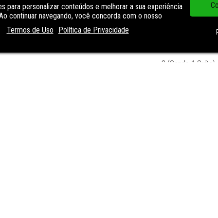
Co
s para personalizar conteúdos e melhorar a sua experiência
. Ao continuar navegando, você concorda com o nosso
104,00 m²
Termos de Uso
Política de Privacidade
3 (Sendo 1 Suíte)
2
2
mento localizado no bairro Predial, na cidade de Torres. Com 3 
o e praticidade. O empreendimento Mirage, representado pela 
ta com piscina, perfeita para momentos de lazer e relaxamento. 