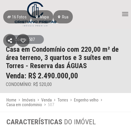
16
Fotos
Mapa
Rua
Código: 507
Casa em Condomínio
com 220,00 m² de
área terreno,
3 quartos e 3 suítes
em
Torres
- Reserva das ÁGUAS
Venda: R$
2.490.000,00
CONDOMÍNIO: R$ 520,00
Home
Imóveis
Venda
Torres
Engenho velho
Casa em condominio
507
CARACTERÍSTICAS
DO IMÓVEL