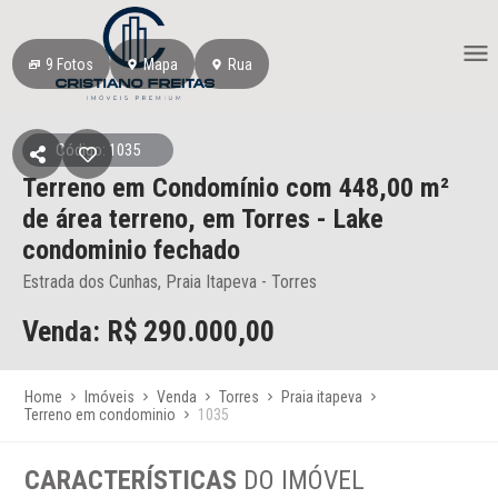
9
Fotos
Mapa
Rua
Código: 1035
Terreno em Condomínio
com 448,00 m²
de área terreno,
em Torres
- Lake
condominio fechado
Estrada dos Cunhas, Praia Itapeva - Torres
Venda: R$
290.000,00
Home
Imóveis
Venda
Torres
Praia itapeva
Terreno em condominio
1035
CARACTERÍSTICAS
DO IMÓVEL