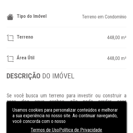
Tipo do Imóvel
Terreno em Condomínio
Terreno
448,00 m²
Área Útil
448,00 m²
DESCRIÇÃO
DO IMÓVEL
Se você busca um terreno para investir ou construir a 
casa dos seus sonhos, não pode perder essa 
oportunidade em Torres, na Praia Itapeva. Localizado no 
Usamos cookies para personalizar conteúdos e melhorar
Lake Condomínio Fechado, esse terreno oferece um 
a sua experiência no nosso site. Ao continuar navegando,
ambiente seguro e tranquilo para você desenvolver seu 
você concorda com o nosso
projeto. Com uma área total ampla, você terá liberdade 
Termos de Uso
Política de Privacidade
para criar um espaço único e personalizado. Aproveite a 