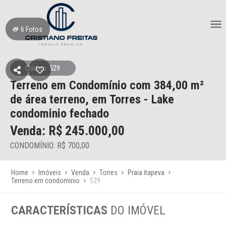
6
Fotos
Código: 529
Terreno em Condomínio
com 384,00 m²
de área terreno,
em Torres
- Lake
condominio fechado
Venda: R$
245.000,00
CONDOMÍNIO: R$ 700,00
Home
Imóveis
Venda
Torres
Praia itapeva
Terreno em condominio
529
CARACTERÍSTICAS
DO IMÓVEL