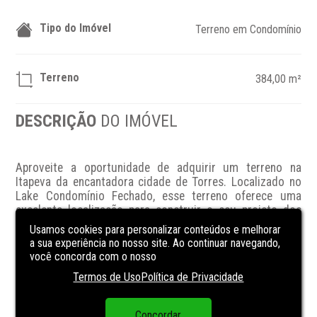
Tipo do Imóvel
Terreno em Condomínio
Terreno
384,00 m²
DESCRIÇÃO
DO IMÓVEL
Aproveite a oportunidade de adquirir um terreno na 
Itapeva da encantadora cidade de Torres. Localizado no 
Lake Condomínio Fechado, esse terreno oferece uma 
excelente localização para construir o seu projeto dos 
sonhos. Com a assessoria da imobiliária Cristiano Freitas, 
Usamos cookies para personalizar conteúdos e melhorar
você terá todo o suporte necessário para concretizar seu 
a sua experiência no nosso site. Ao continuar navegando,
investimento. A área total disponível proporciona um 
você concorda com o nosso
amplo espaço para desenvolver um projeto personalizado, 
Termos de Uso
Política de Privacidade
seja para uso residencial ou comercial. Não perca a 
chance de adquirir esse terreno em um dos locais mais 
valorizados de Torres. Entre em contato conosco e 
Concordar