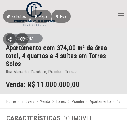
29
Fotos
Mapa
Rua
Código: 47
Apartamento
com 374,00 m² de área
total,
4 quartos e 4 suítes
em Torres
-
Solos
Rua Marechal Deodoro, Prainha - Torres
Venda: R$
11.000.000,00
Home
Imóveis
Venda
Torres
Prainha
Apartamento
47
CARACTERÍSTICAS
DO IMÓVEL