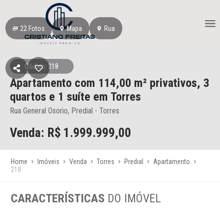
22
Fotos
Mapa
Rua
Código: 218
Apartamento
com 114,00 m² privativos,
3
quartos e 1 suíte
em Torres
Rua General Osorio, Predial - Torres
Venda: R$
1.999.999,00
Home
Imóveis
Venda
Torres
Predial
Apartamento
218
CARACTERÍSTICAS
DO IMÓVEL