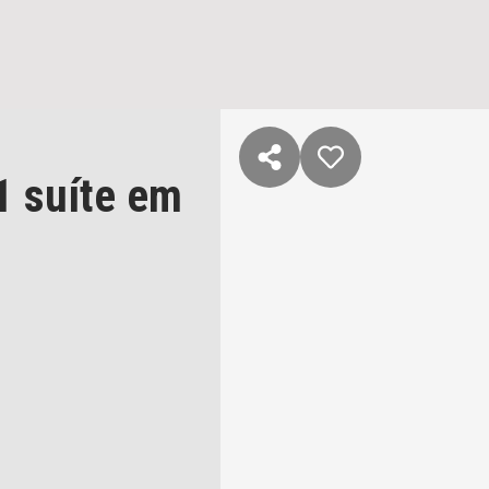
1 suíte
em