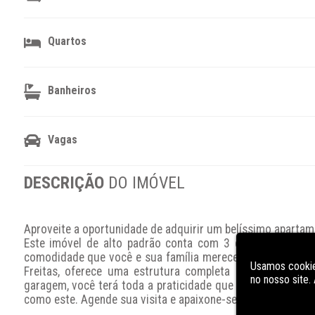
Quartos
Banheiros
Vagas
DESCRIÇÃO
DO IMÓVEL
Aproveite a oportunidade de adquirir um belíssimo apartamen
Este imóvel de alto padrão conta com 3 dormitórios, sen
comodidade que você e sua família merecem. Além disso, o
Usamos cookie
Freitas, oferece uma estrutura completa com piscina, i
no nosso site
garagem, você terá toda a praticidade que precisa no seu d
como este. Agende sua visita e apaixone-se por cada detalh