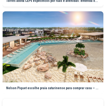
Torres adota CEPs específicos por ruas e avenidas: entenda o...
Nelson Piquet escolhe praia catarinense para comprar casa — ...