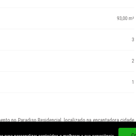
93,00 m²
3
2
1
nto no Paradiso Residencial, localizado na encantadora cidade 
é ideal para quem busca conforto e praticidade. Com uma área 
em distribuído, perfeito para acomodar sua família com todo o 
Co