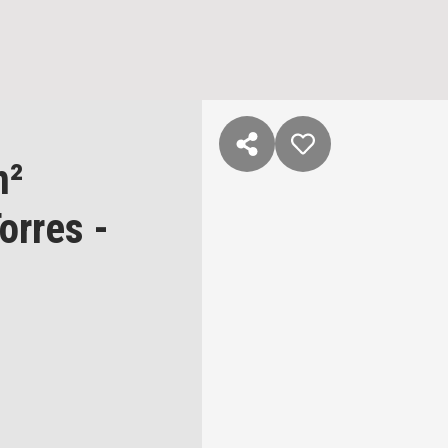
m²
orres
-